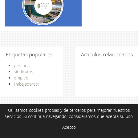
Etiquetas populares
Artículos relacionados
personal;
sindicatos;
empleo;
trabajadores;
Utilizamos cookies propias y de terceros para mejorar nuestros
servicios. Si continúa navegando, consideramos que acepta su uso.
Acepto