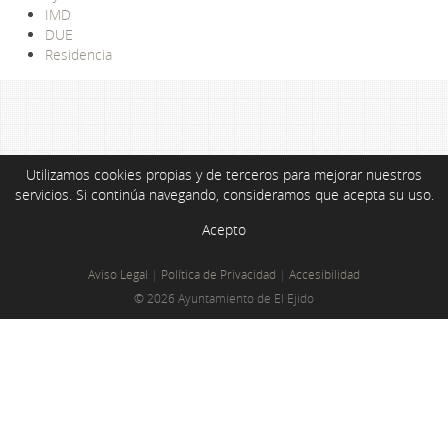
IMD
DUE
Residencia
Utilizamos cookies propias y de terceros para mejorar nuestros
servicios. Si continúa navegando, consideramos que acepta su uso.
Acepto
Aviso Legal
|
Política de Privacidad
|
Accesibilidad
© 2026 Ayuntamiento de El Ejido