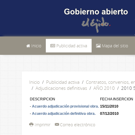
Inicio
Publicidad activa
Mapa del sitio
Inicio
Publicidad activa
Contratos, convenios, 
Adjudicaciones definitivas
AÑO 2010
2010 5
DESCRIPCION
FECHA INSERCION
-
Acuerdo adjudicación provisional obra.
15/11/2010
-
Acuerdo adjudicación definitiva obra.
07/12/2010
Imprimir
Correo electrónico