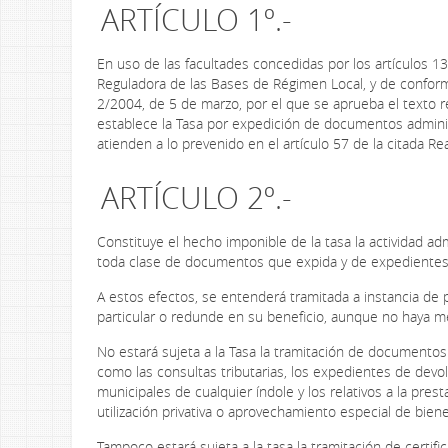
ARTÍCULO 1º.-
En uso de las facultades concedidas por los artículos 133
Reguladora de las Bases de Régimen Local, y de conformi
2/2004, de 5 de marzo, por el que se aprueba el texto r
establece la Tasa por expedición de documentos adminis
atienden a lo prevenido en el artículo 57 de la citada Rea
ARTÍCULO 2º.-
Constituye el hecho imponible de la tasa la actividad adm
toda clase de documentos que expida y de expedientes d
A estos efectos, se entenderá tramitada a instancia de 
particular o redunde en su beneficio, aunque no haya me
No estará sujeta a la Tasa la tramitación de documentos
como las consultas tributarias, los expedientes de devo
municipales de cualquier índole y los relativos a la pres
utilización privativa o aprovechamiento especial de bien
Tampoco estará sujeta a la tasa la tramitación de certi