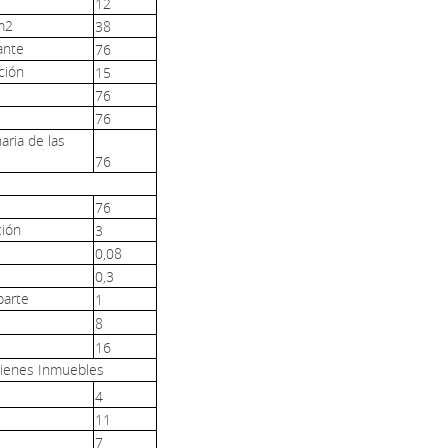
12
 m2
38
ante
76
ción
15
76
76
aria de las
76
76
ción
3
0,08
0,3
parte
1
8
16
Bienes Inmuebles
4
11
7