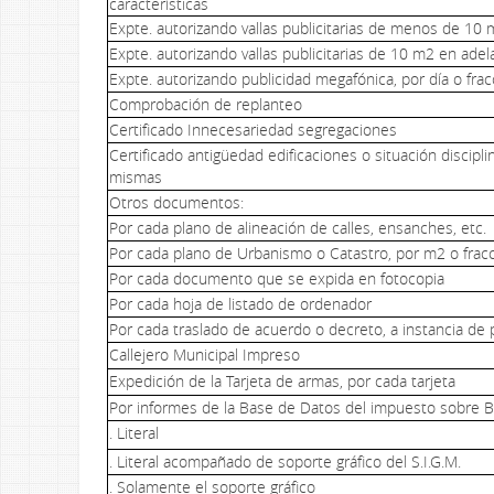
características
Expte. autorizando vallas publicitarias de menos de 10
Expte. autorizando vallas publicitarias de 10 m2 en adel
Expte. autorizando publicidad megafónica, por día o frac
Comprobación de replanteo
Certificado Innecesariedad segregaciones
Certificado antigüedad edificaciones o situación disciplin
mismas
Otros documentos:
Por cada plano de alineación de calles, ensanches, etc.
Por cada plano de Urbanismo o Catastro, por m2 o frac
Por cada documento que se expida en fotocopia
Por cada hoja de listado de ordenador
Por cada traslado de acuerdo o decreto, a instancia de 
Callejero Municipal Impreso
Expedición de la Tarjeta de armas, por cada tarjeta
Por informes de la Base de Datos del impuesto sobre 
. Literal
. Literal acompañado de soporte gráfico del S.I.G.M.
. Solamente el soporte gráfico