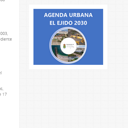
2003,
ediente
l
s,
e 17