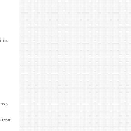
icios
tos y
provean