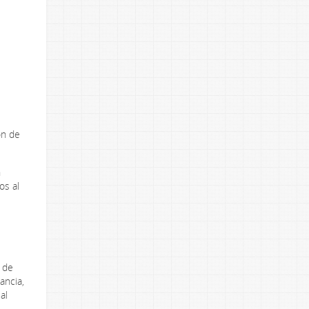
ón de
n
os al
, de
ancia,
al