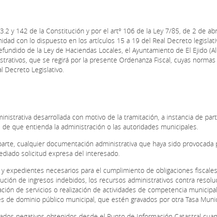
.2 y 142 de la Constitución y por el artº 106 de la Ley 7/85, de 2 de abri
dad con lo dispuesto en los artículos 15 a 19 del Real Decreto legislati
efundido de la Ley de Haciendas Locales, el Ayuntamiento de El Ejido (Al
trativos, que se regirá por la presente Ordenanza Fiscal, cuyas normas
l Decreto Legislativo.
inistrativa desarrollada con motivo de la tramitación, a instancia de par
e que entienda la administración o las autoridades municipales.
parte, cualquier documentación administrativa que haya sido provocada 
diado solicitud expresa del interesado.
 y expedientes necesarios para el cumplimiento de obligaciones fiscales,
lución de ingresos indebidos, los recursos administrativos contra resol
tación de servicios o realización de actividades de competencia municipal 
es de dominio público municipal, que estén gravados por otra Tasa Munic
ficados negativos obtenidos desde el Punto de Información Catastral cua