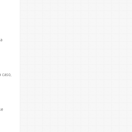
da
a caso,
se