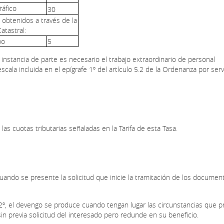
ráfico
30
s obtenidos a través de la
atastral:
po
5
a instancia de parte es necesario el trabajo extraordinario de personal
escala incluida en el epígrafe 1º del artículo 5.2 de la Ordenanza por serv
as cuotas tributarias señaladas en la Tarifa de esta Tasa.
 cuando se presente la solicitud que inicie la tramitación de los documen
lo 2º, el devengo se produce cuando tengan lugar las circunstancias que 
sin previa solicitud del interesado pero redunde en su beneficio.