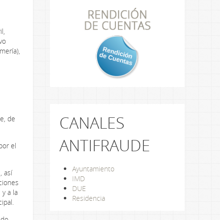
l,
vo
mería),
CANALES
te, de
ANTIFRAUDE
por el
Ayuntamiento
 así
IMD
uciones
DUE
y a la
Residencia
ipal.
ndo