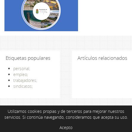
Etiquetas populares
Artículos relacionados
personal;
empleo;
trabajadores;
sindicatos;
Utilizamos cookies propias y de terceros para mejorar nuestros
servicios. Si continúa navegando, consideramos que acepta su uso.
Acepto