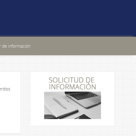
 de información
erdos