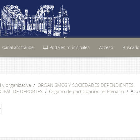
Canal antifraude
Portales municipales
Acceso
Buscador
l y organizativa
ORGANISMOS Y SOCIEDADES DEPENDIENTES
CIPAL DE DEPORTES
Órgano de participación: el Plenario
Acu