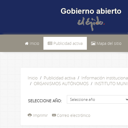
Inicio
Publicidad activa
Mapa del sitio
Inicio
Publicidad activa
Información instituciona
ORGANISMOS AUTÓNOMOS
INSTITUTO MUNI
SELECCIONE AÑO:
Imprimir
Correo electrónico