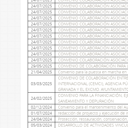
24/07/2025
CONVENIO COLABORACIÓN ASOCIACI
24/07/2025
CONVENIO COLABORACIÓN ASOCIACI
24/07/2025
CONVENIO COLABORACIÓN ASOCIACI
24/07/2025
CONVENIO COLABORACIÓN ASOCIACI
24/07/2025
CONVENIO COLABORACIÓN ASOCIACI
24/07/2025
CONVENIO COLABORACIÓN ASOCIACI
24/07/2025
CONVENIO COLABORACIÓN ASOCIACI
24/07/2025
CONVENIO COLABORACIÓN ASOCIACI
24/07/2025
CONVENIO COLABORACIÓN ASOCIACI
24/07/2025
CONVENIO COLABORACIÓN ASOCIACI
29/05/2025
CONVENIO DE COLABORACIÓN PARA L
21/04/2025
Convenio para la puesta en marcha en
CONVENIO DE COLABORACIÓN ENTRE 
03/03/2025
INTERNACIONAL (CEMCI), AGENCIA PÚ
GRANADA Y EL EXCMO. AYUNTAMIENTO 
CONVENIO PARA LA FINANCIACIÓN, E
24/02/2025
SANEAMIENTO Y DEPURACIÓN
02/12/2024
Convenio para el mantenimiento del Aul
01/07/2024
redacción de proyecto y ejecución de in
24/04/2024
Protección, restauración, conservación, 
05/03/2024
DESARROLLO DE ACTIVIDADES VINCU