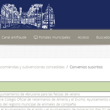
Canal antifraude
Portales municipales
Acceso
Buscador
encomiendas y subvenciones concedidas
Convenios suscritos
Ayuntamiento de Abrucena para las fiestas de verano
re Colegio Oficial de Veterinarios de Almería y el Excmo. Ayuntamiento 
nto del registro municipal de animales de compañía
 el Ayuntamiento de el ejido y el ayuntamiento de mojacar los dias 01 d