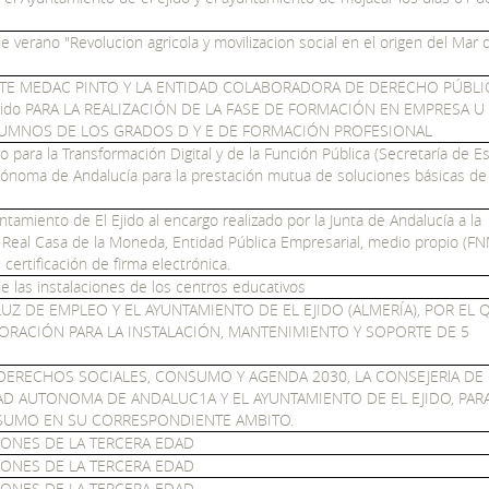
e verano "Revolucion agricola y movilizacion social en el origen del Mar 
TE MEDAC PINTO Y LA ENTIDAD COLABORADORA DE DERECHO PÚBLI
Ejido PARA LA REALIZACIÓN DE LA FASE DE FORMACIÓN EN EMPRESA U
UMNOS DE LOS GRADOS D Y E DE FORMACIÓN PROFESIONAL
o para la Transformación Digital y de la Función Pública (Secretaría de E
tónoma de Andalucía para la prestación mutua de soluciones básicas de
amiento de El Ejido al encargo realizado por la Junta de Andalucía a la
 Real Casa de la Moneda, Entidad Pública Empresarial, medio propio (F
certificación de firma electrónica.
 las instalaciones de los centros educativos
UZ DE EMPLEO Y EL AYUNTAMIENTO DE EL EJIDO (ALMERÍA), POR EL 
BORACIÓN PARA LA INSTALACIÓN, MANTENIMIENTO Y SOPORTE DE 5
DERECHOS SOCIALES, CONSUMO Y AGENDA 2030, LA CONSEJERlA DE
 AUTONOMA DE ANDALUC1A Y EL AYUNTAMIENTO DE EL EJIDO, PARA
NSUMO EN SU CORRESPONDIENTE AMBITO.
ONES DE LA TERCERA EDAD
ONES DE LA TERCERA EDAD
ONES DE LA TERCERA EDAD