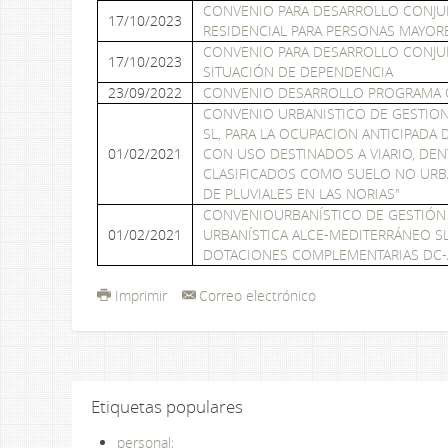
CONVENIO PARA DESARROLLO CONJUN
17/10/2023
RESIDENCIAL PARA PERSONAS MAYOR
CONVENIO PARA DESARROLLO CONJUN
17/10/2023
SITUACIÓN DE DEPENDENCIA
23/09/2022
CONVENIO DESARROLLO PROGRAMA C
CONVENIO URBANISTICO DE GESTION 
SL, PARA LA OCUPACION ANTICIPAD
01/02/2021
CON USO DESTINADOS A VIARIO, DEN
CLASIFICADOS COMO SUELO NO URBA
DE PLUVIALES EN LAS NORIAS"
CONVENIOURBANÍSTICO DE GESTIÓN E
01/02/2021
URBANÍSTICA ALCE-MEDITERRÁNEO S
DOTACIONES COMPLEMENTARIAS DC-A
Imprimir
Correo electrónico
Etiquetas populares
personal;