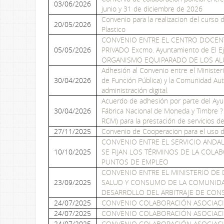
03/06/2026
junio y 31 de diciembre de 2026
Convenio para la realizacion del curso d
20/05/2026
Plastico
CONVENIO ENTRE EL CENTRO DOCEN
05/05/2026
PRIVADO Excmo. Ayuntamiento de El 
ORGANISMO EQUIPARADO DE LOS AL
Adhesión al Convenio entre el Ministeri
30/04/2026
de Función Pública) y la Comunidad Au
administración digital.
Acuerdo de adhesión por parte del Ayunt
30/04/2026
Fábrica Nacional de Moneda y Timbre ?
RCM) para la prestación de servicios de 
27/11/2025
Convenio de Cooperacion para el uso de
CONVENIO ENTRE EL SERVICIO ANDAL
10/10/2025
SE FIJAN LOS TÉRMINOS DE LA COLA
PUNTOS DE EMPLEO
CONVENIO ENTRE EL MINISTERIO DE 
23/09/2025
SALUD Y CONSUMO DE LA COMUNIDAD
DESARROLLO DEL ARBITRAJE DE CO
24/07/2025
CONVENIO COLABORACIÓN ASOCIACI
24/07/2025
CONVENIO COLABORACIÓN ASOCIACI
24/07/2025
CONVENIO COLABORACIÓN ASOCIACI