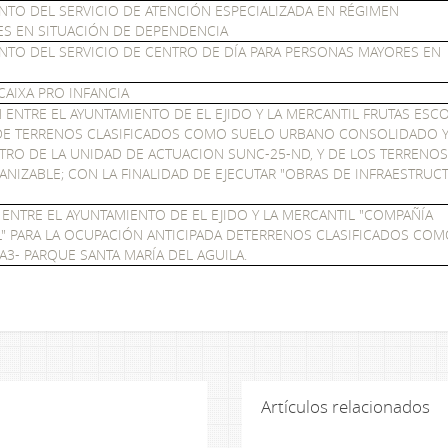
TO DEL SERVICIO DE ATENCIÓN ESPECIALIZADA EN RÉGIMEN
ES EN SITUACIÓN DE DEPENDENCIA
TO DEL SERVICIO DE CENTRO DE DÍA PARA PERSONAS MAYORES EN
AIXA PRO INFANCIA
ENTRE EL AYUNTAMIENTO DE EL EJIDO Y LA MERCANTIL FRUTAS ESCO
A DE TERRENOS CLASIFICADOS COMO SUELO URBANO CONSOLIDADO 
TRO DE LA UNIDAD DE ACTUACION SUNC-25-ND, Y DE LOS TERRENOS
NIZABLE; CON LA FINALIDAD DE EJECUTAR "OBRAS DE INFRAESTRUC
NTRE EL AYUNTAMIENTO DE EL EJIDO Y LA MERCANTIL "COMPAÑÍA
L" PARA LA OCUPACIÓN ANTICIPADA DETERRENOS CLASIFICADOS CO
3- PARQUE SANTA MARÍA DEL AGUILA.
Artículos relacionados