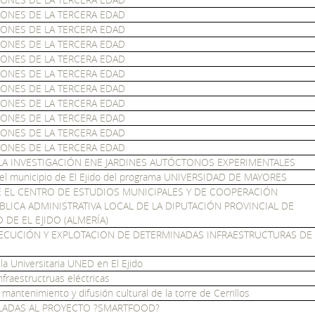
ONES DE LA TERCERA EDAD
ONES DE LA TERCERA EDAD
ONES DE LA TERCERA EDAD
ONES DE LA TERCERA EDAD
ONES DE LA TERCERA EDAD
ONES DE LA TERCERA EDAD
ONES DE LA TERCERA EDAD
ONES DE LA TERCERA EDAD
ONES DE LA TERCERA EDAD
ONES DE LA TERCERA EDAD
A INVESTIGACIÓN ENE JARDINES AUTÓCTONOS EXPERIMENTALES
 el municipio de El Ejido del programa UNIVERSIDAD DE MAYORES
EL CENTRO DE ESTUDIOS MUNICIPALES Y DE COOPERACIÓN
BLICA ADMINISTRATIVA LOCAL DE LA DIPUTACIÓN PROVINCIAL DE
DE EL EJIDO (ALMERÍA)
JECUCIÓN Y EXPLOTACION DE DETERMINADAS INFRAESTRUCTURAS DE
a Universitaria UNED en El Ejido
fraestructruas eléctricas
mantenimiento y difusión cultural de la torre de Cerrillos
LADAS AL PROYECTO ?SMARTFOOD?