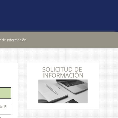
 de información
de El
e