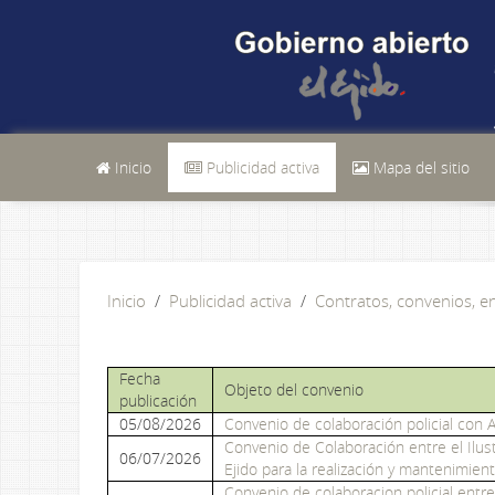
Inicio
Publicidad activa
Mapa del sitio
Inicio
Publicidad activa
Contratos, convenios, 
Fecha
Objeto del convenio
publicación
05/08/2026
Convenio de colaboración policial con 
Convenio de Colaboración entre el Ilust
06/07/2026
Ejido para la realización y mantenimie
Convenio de colaboracion policial entre