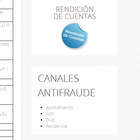
de
CO O
stado
NMT ?
CANALES
ANTIFRAUDE
QUE
Ayuntamiento
IMD
 EL
DUE
Residencia