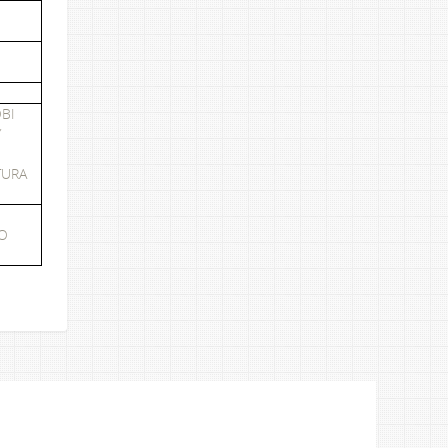
BI
Y
TURA
MO