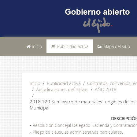
Inicio
Publicidad activa
Mapa del sitio
Inicio
Publicidad activa
Contratos, convenios, 
Adjudicaciones definitivas
AÑO 2018
2018 120 Suministro de materiales fungibles de los e
Municipal
DESCRIPCIÓ
-
Resolución Concejal Delegado Hacienda y Contratació
-
Pliego de cláusulas administrativas particulares
.