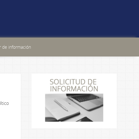
 de información
ítico