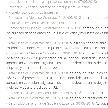
-
Invitación Licitación (plazo presentación hasta 07/06/2018)
-
Invitación Licitación (corrección presupuesto licitación)
-
Modelo foto logo polos (muestra)
-
Convocatoria Mesa de Contratación 21/06/2018
: apertura del sob
- Acta Mesa de Contratación. Apertura sobre 1.
-
Convocatoria Mesa de Contratación 13/07/2018
: aprobación, si p
los criterios dependientes de un juicio de valor (propuesta de calid
Nº2.
-
Acta Mesa de Contratación 13/07/2018
: puesta en conocimiento d
criterios dependientes de un juicio de valor y apertura pública del 
-
Convocatoria Mesa de Contratación 20/07/2018
: aprobación reso
de fecha 28/05/2018 presentado por la Sección Sindical de Unión de
aprobación valoración asignada a los criterios dependientes de juici
mejoras) y apertura del sobre Nº2.
-
Acta Mesa de Contratación 20/07/2018
: aprobación resolución es
28/05/2018 presentado por la Sección Sindical de Unión de Policía 
aprobación valoración asignada a los criterios dependientes de juici
mejoras) y apertura del sobre Nº2.
-
Convocatoria Mesa de Contratación 27/07/2018
: aprobación prop
-
Acta Mesa de Contratación 27/07/2018
: aprobación propuesta de 
- Certificado de la Junta de Gobierno Local del 30/08/2018:
Adjudica