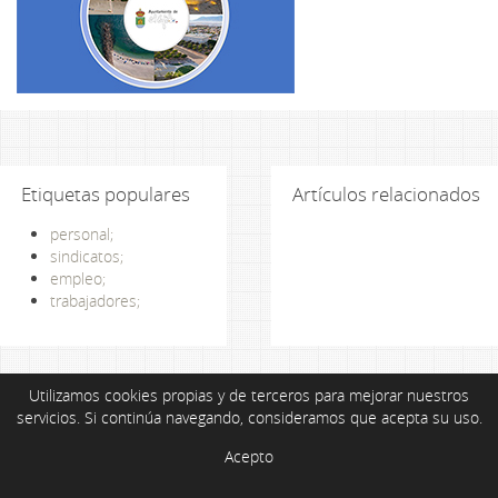
Etiquetas populares
Artículos relacionados
personal;
sindicatos;
empleo;
trabajadores;
Utilizamos cookies propias y de terceros para mejorar nuestros
servicios. Si continúa navegando, consideramos que acepta su uso.
Acepto