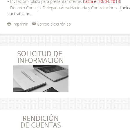
-
Invitación ( plazo para presentar ofertas
hasta el 20/04/2018
)
-
Decreto Concejal Delegado Área Hacienda y Contratación
: adjudic
contratación.
Imprimir
Correo electrónico