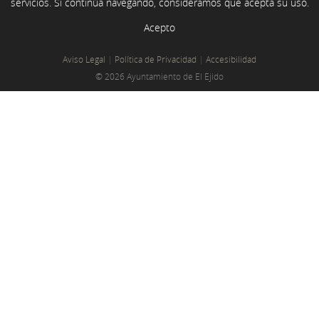
servicios. Si continúa navegando, consideramos que acepta su uso.
Acepto
Aviso Legal
|
Política de Privacidad
|
Accesibilidad
© 2026 Ayuntamiento de El Ejido