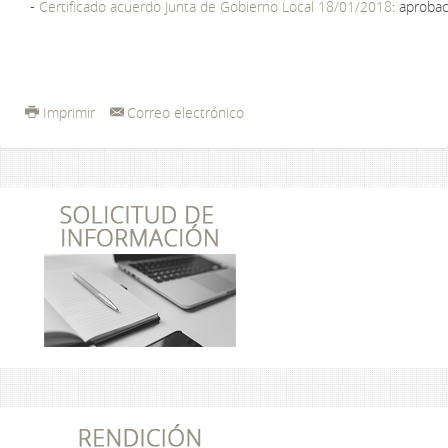
-
Certificado acuerdo Junta de Gobierno Local 18/01/2018
: aprobac
Imprimir
Correo electrónico