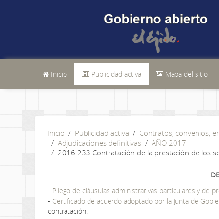
Inicio
Publicidad activa
Mapa del sitio
Inicio
Publicidad activa
Contratos, convenios, 
Adjudicaciones definitivas
AÑO 2017
2016 233 Contratación de la prestación de los serv
DE
-
Pliego de cláusulas administrativas particulares y de p
-
Certificado de acuerdo adoptado por la Junta de Gobi
contratación.