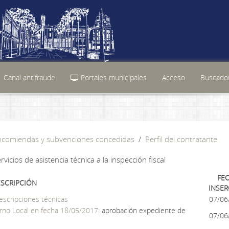
Canal antifraude
Portales municipales
Acceso
Buscador
encomiendas y subvenciones concedidas
Perfil del contratante
icios de asistencia técnica a la inspección fiscal
FE
SCRIPCIÓN
INSE
rescripciones técnicas
07/06
erno Local en fecha 18/05/2017
: aprobación expediente de
07/06