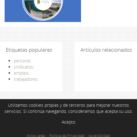
Etiquetas populares
Artículos relacionados
personal;
sindicatos;
empleo;
trabajadores;
Utilizamos cookies propias y de terceros para mejorar nuestros
servicios. Si continúa navegando, consideramos que acepta su uso.
Acepto
Aviso Legal
|
Política de Privacidad
|
Accesibilidad