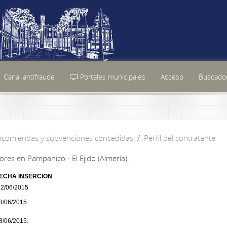
Canal antifraude
Portales municipales
Acceso
Buscador
encomiendas y subvenciones concedidas
Perfil del contratante
es en Pampanico - El Ejido (Almería).
ECHA INSERCION
2/06/2015
8/06/2015.
8/06/2015.