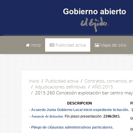
Inicio
Publicidad activa
Mapa del sitio
Inicio
Publicidad activa
Contratos, convenios, 
Adjudicaciones definitivas
AÑO 2015
2015 260 Concesión explotación bar centro mayor
DESCRIPCION
F
-
Acuerdo Junta Gobierno Local inicio expediente licitación.
1
-
Anuncio de licitación
. Fin plazo presentación:
23/06/2015.
0
-
Pliego de clúauslas administrativas particulares.
0