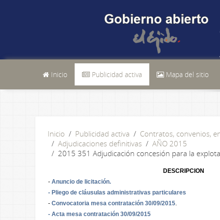
Inicio
Publicidad activa
Mapa del sitio
Inicio
Publicidad activa
Contratos, convenios, 
Adjudicaciones definitivas
AÑO 2015
2015 351 Adjudicación concesión para la explotac
DESCRIPCION
-
Anuncio de licitación.
- Pliego de cláusulas administrativas particulares
-
Convocatoria mesa contratación 30/09/2015
.
- Acta mesa contratación 30/09/2015