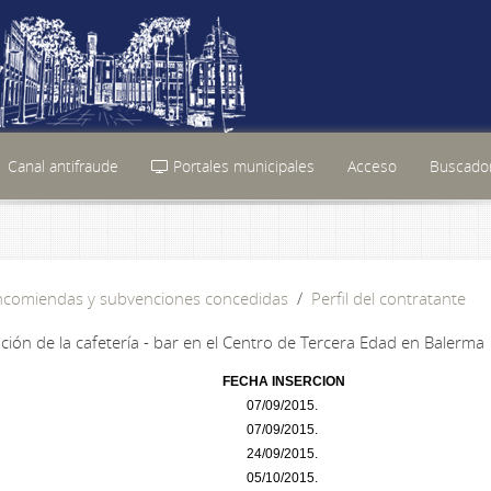
Canal antifraude
Portales municipales
Acceso
Buscador
encomiendas y subvenciones concedidas
Perfil del contratante
ión de la cafetería - bar en el Centro de Tercera Edad en Balerma
FECHA INSERCION
07/09/2015.
07/09/2015.
24/09/2015.
05/10/2015.