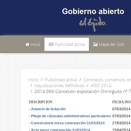
Inicio
Publicidad activa
Mapa del sitio
Inicio
Publicidad activa
Contratos, convenios, 
Adjudicaciones definitivas
AÑO 2014
2014 069 Concesión explotación Chiringuito nº 7 e
DESCRIPCION
FECHA IN
-
Anuncio de licitación
07/03/2014
-
Pliego de cláusulas administrativas particulares
07/03/2014
-
Convocatoria mesa contratación 31/03/2014
27/03/2014
-
Acta mesa contratación 31/03/2014
15/04/2014