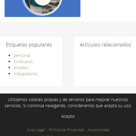
Etiquetas populares
Artículos relacionados
personal;
sindicatos;
empleo;
trabajadores;
Utilizamos cookies propias y de terceros para mejorar nuestros
servicios. Si continúa navegando, consideramos que acepta su uso.
Acepto
Aviso Legal
|
Política de Privacidad
|
Accesibilidad