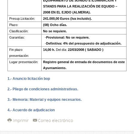
EQUIPAMIENTO DE SONIDO E ILUMINACIÓN Y
STANDS PARA LA REALIZACIÓN DE EQUIDO –
2008 EN EL EJIDO (ALMERIA).
Presup.Licitación:
241.000,00 Euros (Iva incluido).
Plazo:
(08) Ocho días.
Clasificación:
No se requiere.
Garantías:
-
Provisional: No se requiere.
-
Definitiva: 4% del presupuesto de adjudicación.
Fin plazo
14,00 h.
Del día:
22/03/2008 ( SABADO )
presentación:
Lugar presentación:
Registro general de entrada de documentos de este
Ayuntamiento.
1.- Anuncio licitación bop
2.- Pliego de condiciones administrativas.
3.- Memoria: Material y equipos necesarios.
4.- Acuerdo de adjudicacion
Imprimir
Correo electrónico